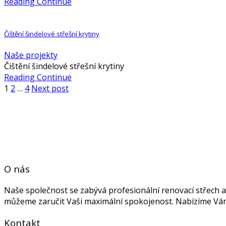
Reading Continue
Čištění šindelové střešní krytiny
Naše projekty
Čištění šindelové střešní krytiny
Reading Continue
1
2
…
4
Next post
O nás
Naše společnost se zabývá profesionální renovací střech a 
můžeme zaručit Vaši maximální spokojenost. Nabízíme Vám n
Kontakt