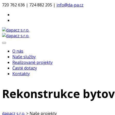
720 762 636 |
724 882 205 |
info@da-pa.cz
O nás
Naše služby
Realizované projekty
Časté dotazy
Kontakty
Rekonstrukce bytov
dapacz s.r.o.
>
Naše projekty